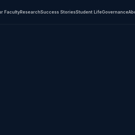
r Faculty
Research
Success Stories
Student Life
Governance
Ab