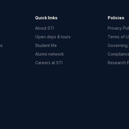
Quick links
Policies
About STI
Privacy Pol
Open days & tours
Terms of 
ms
Student life
Governing
Alumni network
Complianc
Careers at STI
Research 