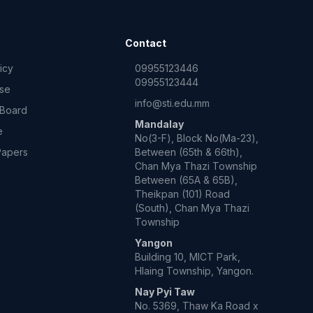
Contact
icy
09955123446
09955123444
Use
info@sti.edu.mm
 Board
Mandalay
e
No(3-F), Block No(Ma-23),
Papers
Between (65th & 66th),
Chan Mya Thazi Township
Between (65A & 65B),
Theikpan (101) Road
(South), Chan Mya Thazi
Township
Yangon
Building 10, MICT Park,
Hlaing Township, Yangon.
Nay Pyi Taw
No. 5369, Thaw Ka Road x